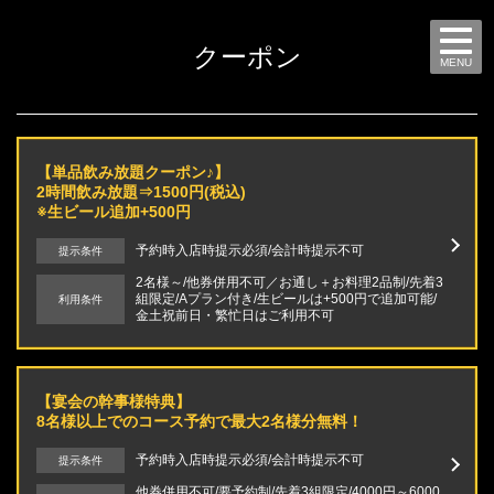
クーポン
MENU
【単品飲み放題クーポン♪】
2時間飲み放題⇒1500円(税込)
※生ビール追加+500円
予約時入店時提示必須/会計時提示不可
提示条件
2名様～/他券併用不可／お通し＋お料理2品制/先着3
組限定/Aプラン付き/生ビールは+500円で追加可能/
利用条件
金土祝前日・繁忙日はご利用不可
【宴会の幹事様特典】
8名様以上でのコース予約で最大2名様分無料！
予約時入店時提示必須/会計時提示不可
提示条件
他券併用不可/要予約制/先着3組限定/4000円～6000