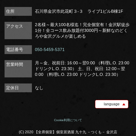
住所
石川県金沢市此花町３-３ ライブ1ビルB棟1F
2名様～最大100名様迄！完全個室有！金沢駅徒歩
アクセス
1分！全コース飲み放題付3000円～新鮮なのどく
ろや金沢グルメが楽しめる
電話番号
050-5459-5371
月～金、祝前日: 16:00～翌0:00 （料理L.O. 23:00
営業時間
ドリンクL.O. 23:30） 土、日、祝日: 12:00～翌
0:00 （料理L.O. 23:00 ドリンクL.O. 23:30）
定休日
なし
language
Cookie利用について
(C) 2020 【全席個室】個室居酒屋 九十九 －つくも－ 金沢店