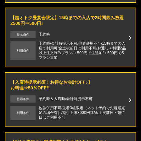
【超オトク昼宴会限定】15時までの入店で2時間飲み放題
2500円⇒500円♪
予約時
提示条件
この店舗情報をシェアする
予約時/会計時提示不可/他券併用不可/15時までの入
店で利用可/金土祝前日は利用不可/お通し＋料理2品
利用条件
クーポン | 【全席個室】個室居酒屋 九十九 －つくも－ 金
以上注文制/Aプラン/＋500円で生追加/＋500円でS
プラン追加
沢店
石川県金沢市此花町３-３ ライブ1ビルB棟1F
https://tsukumo-kanazawa.owst.jp/coupons
【入店時提示必須！お得なお会計OFF♪】
お料理⇒50％OFF!!
お店情報をコピー
予約時＆入店時/会計時提示不可
提示条件
他券併用不可/先着3組限定（ネット予約で先着順充
足の場合有）/割引上限3000円迄/金土祝前日・繁忙
利用条件
日はご利用不可
閉じる