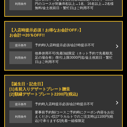
円のコースが対象/8名以上→1名、16名以上→2名様
利用条件
無料/金土祝前日・繁忙日はご利用不可
【入店時提示必須！お得なお会計OFF♪】
お会計⇒20％OFF!!
予約時/入店時提示必須/会計時提示不可
提示条件
他券併用不可/先着3組限定（ネット予約で先着順充
足の場合有）/割引上限3000円迄/金土祝前日・繁忙
利用条件
日はご利用不可
【誕生日・記念日】
[1]名前入りデザートプレート贈呈
[2]額縁デザートプレート2200円(税込)
予約時入店時提示必須/会計時提示不可
提示条件
要事前予約制/コースご予約時にクーポン内容をお伝
えください/[1]アラカルトでのご注文時は1100円(税
利用条件
込)で承ります/[2]先着一組様限定