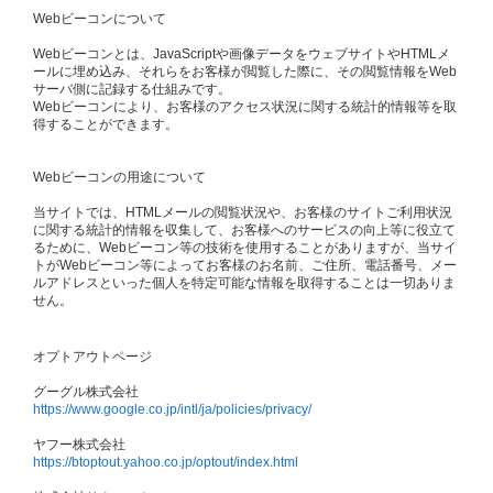
Webビーコンについて
Webビーコンとは、JavaScriptや画像データをウェブサイトやHTMLメ
ールに埋め込み、それらをお客様が閲覧した際に、その閲覧情報をWeb
サーバ側に記録する仕組みです。
Webビーコンにより、お客様のアクセス状況に関する統計的情報等を取
得することができます。
Webビーコンの用途について
当サイトでは、HTMLメールの閲覧状況や、お客様のサイトご利用状況
に関する統計的情報を収集して、お客様へのサービスの向上等に役立て
るために、Webビーコン等の技術を使用することがありますが、当サイ
トがWebビーコン等によってお客様のお名前、ご住所、電話番号、メー
ルアドレスといった個人を特定可能な情報を取得することは一切ありま
せん。
オプトアウトページ
グーグル株式会社
https://www.google.co.jp/intl/ja/policies/privacy/
ヤフー株式会社
https://btoptout.yahoo.co.jp/optout/index.html