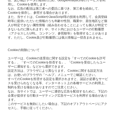
信、及び統計データの取得のため、GoogleAnalytics等のサービスを利
用し、Cookieを使用します。
なお、広告の配信は第三者への委託に基づき、第三者を経由して、
Cookieを保存し、参照する場合があります。
また、当サイトは、CookieやJavaScript等の技術を利用して、会員登録
時等に提供いただいた情報のうち年齢や性別、職業や、居住地区など個
人が特定できない属性情報（組み合わせることによっても個人が特定で
きないものに限られます）や、サイト内におけるユーザーの行動履歴
（アクセスしたURL、コンテンツ、参照順等）を取得することがありま
す。ただし、Cookie及び行動履歴には個人情報は一切含まれません。
Cookieの削除について
ユーザーは、Cookieの送受信に関する設定を「すべてのCookieを許可
する」、「すべてのCookieを拒否する」、「Cookieを受信したらユー
ザーに通知する」などから選択できます。
設定方法は、ブラウザにより異なります。 Cookieに関する設定方法
は、お使いのブラウザの「ヘルプ」メニューでご確認ください。
すべてのCookieを拒否する設定を選択されますと、認証が必要なサービ
スを受けられなくなる等、インターネット上の各種サービスの利用上、
制約を受ける場合がありますのでご注意ください。
なお、当サイトでは、ユーザーに適切な広告を配信するために、下記の
企業が提供する行動ターゲティング広告サービスを利用する場合があり
ます。
このサービスを無効にしたい場合は、下記のオプトアウトページにアク
セスし、手順に従ってください。